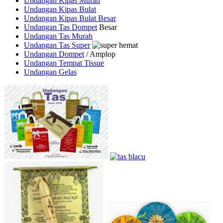
Undangan Kipas Murah
Undangan Kipas Bulat
Undangan Kipas Bulat Besar
Undangan Tas Dompet
Besar
Undangan Tas Murah
Undangan Tas Super
Undangan Dompet
/ Amplop
Undangan Tempat Tissue
Undangan Gelas