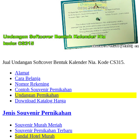
Jual Undangan Softcover Bentuk Kalender Nia. Kode CS315.
Alamat
Cara Belanja
Nomor Rekening
Contoh Souvenir Pernikahan
Undangan Pernikahan
Download Katalog Harga
Jenis Souvenir Pernikahan
Souvenir Murah Meriah
Souvenir Pernikahan Terbaru
Sandal Hotel Murah