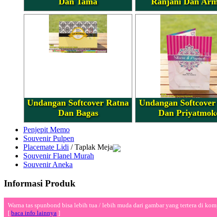
Dan Tama
Ranjani Dan Ar
Undangan Softcover Ratna
Undangan Softcover
Dan Bagas
Dan Priyatmok
Penjepit Memo
Souvenir Pulpen
Placemate Lidi
/ Taplak Meja
Souvenir Flanel Murah
Souvenir Aneka
Informasi Produk
Warna tas spunbond bisa lebih tua / lebih muda dari gambar yang tertera di kom
[
baca info lainnya
]