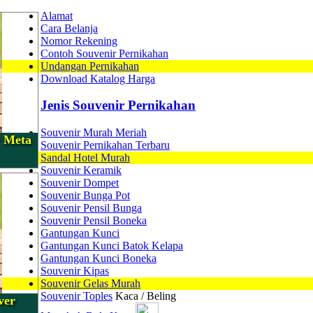
Alamat
Cara Belanja
Nomor Rekening
Contoh Souvenir Pernikahan
Undangan Pernikahan
Download Katalog Harga
Jenis Souvenir Pernikahan
Souvenir Murah Meriah
r Meta
Souvenir Pernikahan Terbaru
Sandal Hotel Murah
Souvenir Keramik
Souvenir Dompet
Souvenir Bunga Pot
Souvenir Pensil Bunga
Souvenir Pensil Boneka
Gantungan Kunci
Gantungan Kunci Batok Kelapa
Gantungan Kunci Boneka
Souvenir Kipas
Souvenir Gelas Murah
Souvenir Toples
Kaca / Beling
ver