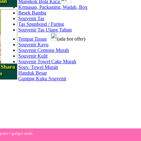
man
Mangkok Bola Kaca
Kemasan, Packaging, Wadah, Box
Besek Bambu
Souvenir Tas
Tas Spunbond / Furing
Souvenir Tas Ulang Tahun
Tempat Tissue
(ada hot offer)
Souvenir Kayu
Souvenir Centong Murah
Souvenir Kulit
Souvenir Towel Cake Murah
 Shara
Souv. Towel Murah
o
Handuk Besar
Gunting Kuku Souvenir
puter / gadget anda.