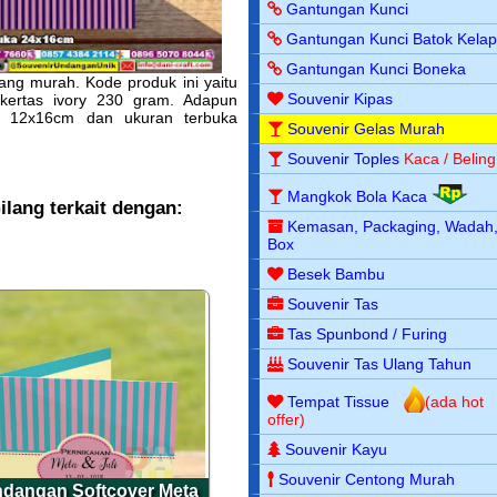
Gantungan Kunci
Gantungan Kunci Batok Kela
Gantungan Kunci Boneka
ng murah. Kode produk ini yaitu
Souvenir Kipas
kertas ivory 230 gram. Adapun
at 12x16cm dan ukuran terbuka
Souvenir Gelas Murah
Souvenir Toples
Kaca / Beling
Mangkok Bola Kaca
lang terkait dengan:
Kemasan, Packaging, Wadah
Box
Besek Bambu
Souvenir Tas
Tas Spunbond / Furing
Souvenir Tas Ulang Tahun
Tempat Tissue
(ada hot
offer)
Souvenir Kayu
Souvenir Centong Murah
dangan Softcover Meta