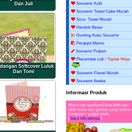
Souvenir Kulit
Dan Juli
Souvenir Towel Cake Murah
Souv. Towel Murah
Handuk Besar
Gunting Kuku Souvenir
Penjepit Memo
Souvenir Pulpen
Placemate Lidi
/ Taplak Meja
dangan Softcover Luluk
Dan Tomi
Souvenir Flanel Murah
Souvenir Aneka
Informasi Produk
Warna tas spunbond bisa lebih tua /
lebih muda dari gambar yang tertera 
komputer / gadget anda.
[
baca info lainnya
]