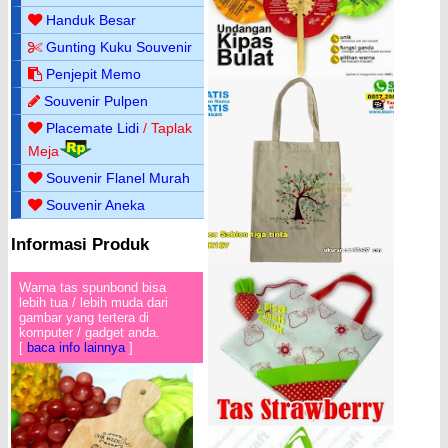
Handuk Besar
Gunting Kuku Souvenir
Penjepit Memo
Souvenir Pulpen
Placemate Lidi
/ Taplak
Meja
Souvenir Flanel Murah
Souvenir Aneka
Informasi Produk
Warna tas spunbond bisa
lebih tua / lebih muda dari
gambar yang tertera di
komputer / gadget anda.
[
baca info lainnya
]