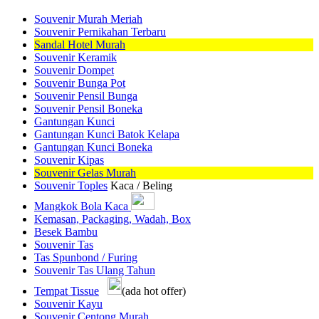
Souvenir Murah Meriah
Souvenir Pernikahan Terbaru
Sandal Hotel Murah
Souvenir Keramik
Souvenir Dompet
Souvenir Bunga Pot
Souvenir Pensil Bunga
Souvenir Pensil Boneka
Gantungan Kunci
Gantungan Kunci Batok Kelapa
Gantungan Kunci Boneka
Souvenir Kipas
Souvenir Gelas Murah
Souvenir Toples
Kaca / Beling
Mangkok Bola Kaca
Kemasan, Packaging, Wadah, Box
Besek Bambu
Souvenir Tas
Tas Spunbond / Furing
Souvenir Tas Ulang Tahun
Tempat Tissue
(ada hot offer)
Souvenir Kayu
Souvenir Centong Murah