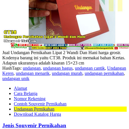
Jual Undangan Pernikahan Lipat 2 Wandi Dan Hani harga grosir.
Kodenya barang ini yaitu CT38. Produk ini memakai bahan Kertas.
Adapun ukurannya adalah kisaran 15×23 cm
HashTags:
undangan
,
undangan bagus
,
undangan cantik
,
Undangan
Keren
,
undangan menarik
,
undangan murah
,
undangan pernikahan
,
undangan unik
Alamat
Cara Belanja
Nomor Rekening
Contoh Souvenir Pernikahan
Undangan Pernikahan
Download Katalog Harga
Jenis Souvenir Pernikahan