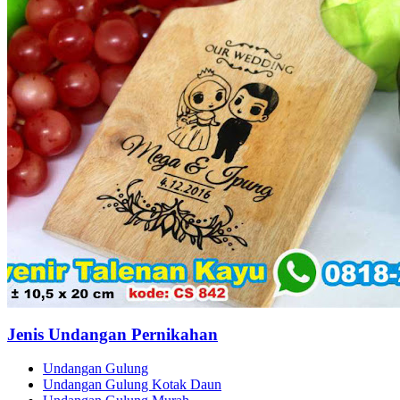
Jenis Undangan Pernikahan
Undangan Gulung
Undangan Gulung Kotak Daun