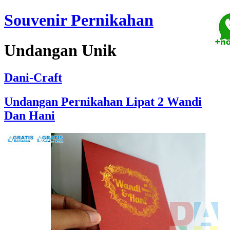
Souvenir Pernikahan
Undangan Unik
Dani-Craft
Undangan Pernikahan Lipat 2 Wandi
Dan Hani