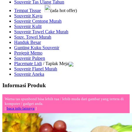
Souvenir Tas Ulang Tahun
Tempat Tissue
(ada hot offer)
Souvenir Kayu
Souvenir Centong Murah
Souvenir Kulit
Souvenir Towel Cake Murah
Souv. Towel Murah
Handuk Besar
Gunting Kuku Souvenir
Penjepit Memo
Souvenir Pulpen
Placemate Lidi
/ Taplak Meja
Souvenir Flanel Murah
Souvenir Aneka
Informasi Produk
Warna tas spunbond bisa lebih tua / lebih muda dari gambar yang tertera di
komputer / gadget anda.
[
baca info lainnya
]