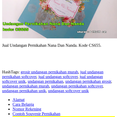
Jual Undangan Pernikahan Nana Dan Nanda. Kode CS655.
HashTags:
grosir undangan pernikahan murah
,
jual undangan
pernikahan softcover
,
jual undangan softcover
,
jual undangan
softcover unik
,
undangan pernikahan
,
undangan pernikahan grosir
,
undangan pernikahan murah
,
undangan pernikahan softcover
,
undangan pernikahan unik
,
undangan softcover unik
Alamat
Cara Belanja
Nomor Rekening
Contoh Souvenir Pernikahan